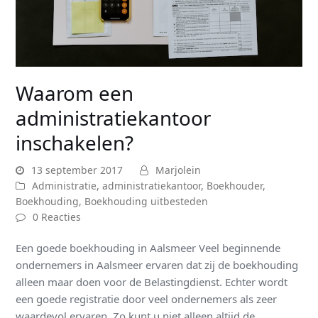
Waarom een
administratiekantoor
inschakelen?
13 september 2017
Marjolein
Administratie
,
administratiekantoor
,
Boekhouder
,
Boekhouding
,
Boekhouding uitbesteden
0 Reacties
Een goede boekhouding in Aalsmeer Veel beginnende
ondernemers in Aalsmeer ervaren dat zij de boekhouding
alleen maar doen voor de Belastingdienst. Echter wordt
een goede registratie door veel ondernemers als zeer
waardevol ervaren. Zo kunt u niet alleen altijd de…