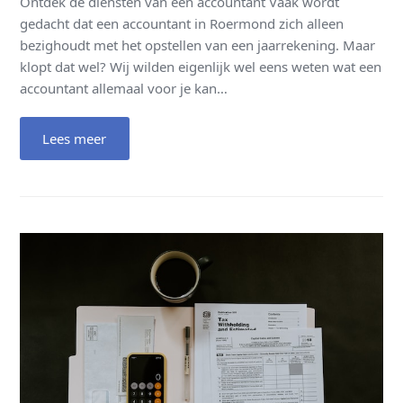
Ontdek de diensten van een accountant Vaak wordt
gedacht dat een accountant in Roermond zich alleen
bezighoudt met het opstellen van een jaarrekening. Maar
klopt dat wel? Wij wilden eigenlijk wel eens weten wat een
accountant allemaal voor je kan…
Lees meer