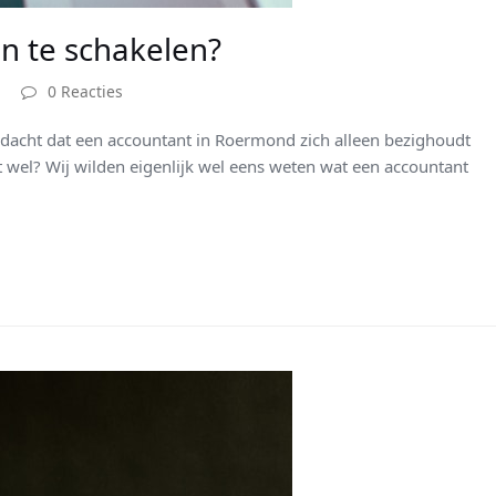
n te schakelen?
0 Reacties
dacht dat een accountant in Roermond zich alleen bezighoudt
t wel? Wij wilden eigenlijk wel eens weten wat een accountant